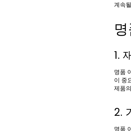
계속될
명
1.
명품 
이 중
제품의
2.
명품 