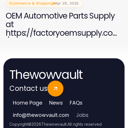
Ecommerce & Shopping
Apr 29, 2026
OEM Automotive Parts Supply
at
https://factoryoemsupply.com
/ - Your Trusted Source
Thewowvault
Contact us
Home Page
News
FAQs
Jobs
info
@
thewowvault.com
Copyright
©
2026
Thewowvault
.
All rights reserved