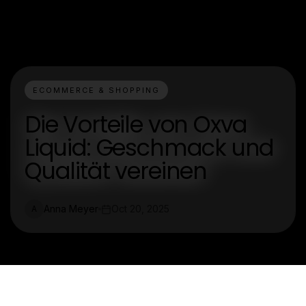
ECOMMERCE & SHOPPING
Die Vorteile von Oxva
Liquid: Geschmack und
Qualität vereinen
Anna Meyer
Oct 20, 2025
A