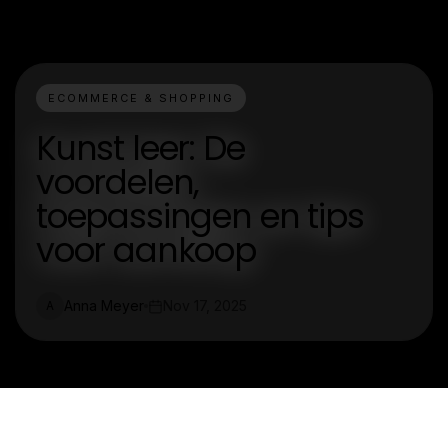
ECOMMERCE & SHOPPING
Kunst leer: De
voordelen,
toepassingen en tips
voor aankoop
Anna Meyer
Nov 17, 2025
A