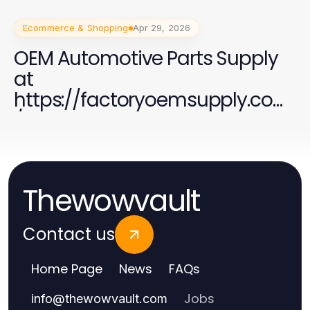
Ecommerce & Shopping
Apr 29, 2026
OEM Automotive Parts Supply
at
https://factoryoemsupply.com
/ - Your Trusted Source
Thewowvault
Contact us
Home Page
News
FAQs
Jobs
info
@
thewowvault.com