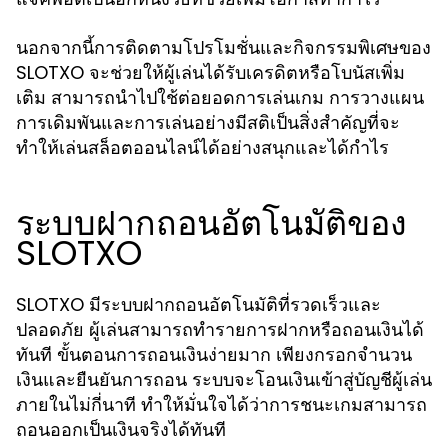
นอกจากนี้การติดตามโปรโมชั่นและกิจกรรมพิเศษของ
SLOTXO จะช่วยให้ผู้เล่นได้รับเครดิตหรือโบนัสเพิ่ม
เติม สามารถนำไปใช้ต่อยอดการเล่นเกม การวางแผน
การเดิมพันและการเล่นอย่างมีสติเป็นสิ่งสำคัญที่จะ
ทำให้เล่นสล็อตออนไลน์ได้อย่างสนุกและได้กำไร
ระบบฝากถอนอัตโนมัติของ
SLOTXO
SLOTXO มีระบบฝากถอนอัตโนมัติที่รวดเร็วและ
ปลอดภัย ผู้เล่นสามารถทำรายการฝากหรือถอนเงินได้
ทันที ขั้นตอนการถอนเงินง่ายมาก เพียงกรอกจำนวน
เงินและยืนยันการถอน ระบบจะโอนเงินเข้าสู่บัญชีผู้เล่น
ภายในไม่กี่นาที ทำให้มั่นใจได้ว่าการชนะเกมสามารถ
ถอนออกเป็นเงินจริงได้ทันที