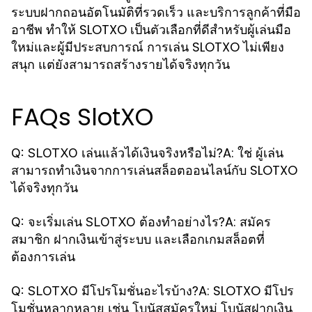
ระบบฝากถอนอัตโนมัติที่รวดเร็ว และบริการลูกค้าที่มือ
อาชีพ ทำให้ SLOTXO เป็นตัวเลือกที่ดีสำหรับผู้เล่นมือ
ใหม่และผู้มีประสบการณ์ การเล่น SLOTXO ไม่เพียง
สนุก แต่ยังสามารถสร้างรายได้จริงทุกวัน
FAQs SlotXO
A: ใช่ ผู้เล่น
Q: SLOTXO เล่นแล้วได้เงินจริงหรือไม่?
สามารถทำเงินจากการเล่นสล็อตออนไลน์กับ SLOTXO
ได้จริงทุกวัน
A: สมัคร
Q: จะเริ่มเล่น SLOTXO ต้องทำอย่างไร?
สมาชิก ฝากเงินเข้าสู่ระบบ และเลือกเกมสล็อตที่
ต้องการเล่น
A: SLOTXO มีโปร
Q: SLOTXO มีโปรโมชั่นอะไรบ้าง?
โมชั่นหลากหลาย เช่น โบนัสสมัครใหม่ โบนัสฝากเงิน