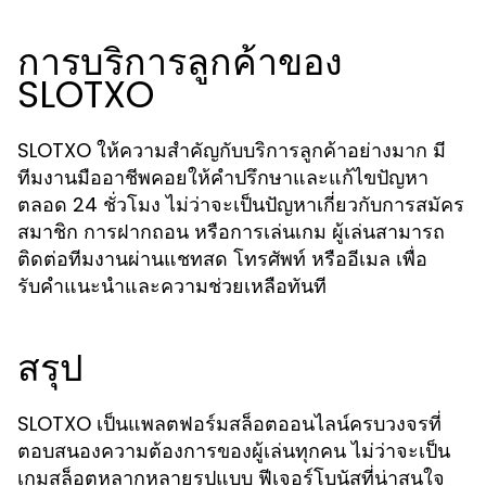
การบริการลูกค้าของ
SLOTXO
SLOTXO ให้ความสำคัญกับบริการลูกค้าอย่างมาก มี
ทีมงานมืออาชีพคอยให้คำปรึกษาและแก้ไขปัญหา
ตลอด 24 ชั่วโมง ไม่ว่าจะเป็นปัญหาเกี่ยวกับการสมัคร
สมาชิก การฝากถอน หรือการเล่นเกม ผู้เล่นสามารถ
ติดต่อทีมงานผ่านแชทสด โทรศัพท์ หรืออีเมล เพื่อ
รับคำแนะนำและความช่วยเหลือทันที
สรุป
SLOTXO เป็นแพลตฟอร์มสล็อตออนไลน์ครบวงจรที่
ตอบสนองความต้องการของผู้เล่นทุกคน ไม่ว่าจะเป็น
เกมสล็อตหลากหลายรูปแบบ ฟีเจอร์โบนัสที่น่าสนใจ