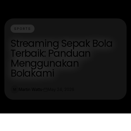
SPORTS
Streaming Sepak Bola
Terbaik: Panduan
Menggunakan
Bolakami
Martin Watts
May 24, 2026
M