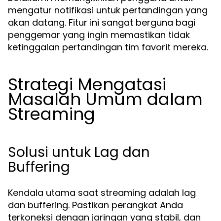
mengatur notifikasi untuk pertandingan yang
akan datang. Fitur ini sangat berguna bagi
penggemar yang ingin memastikan tidak
ketinggalan pertandingan tim favorit mereka.
Strategi Mengatasi
Masalah Umum dalam
Streaming
Solusi untuk Lag dan
Buffering
Kendala utama saat streaming adalah lag
dan buffering. Pastikan perangkat Anda
terkoneksi dengan jaringan yang stabil, dan