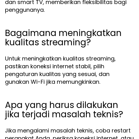
dan smart TV, memberikan fleksibilitas bagi
penggunanya.
Bagaimana meningkatkan
kualitas streaming?
Untuk meningkatkan kualitas streaming,
pastikan koneksi internet stabil, pilih
pengaturan kualitas yang sesuai, dan
gunakan Wi-Fi jika memungkinkan.
Apa yang harus dilakukan
jika terjadi masalah teknis?
Jika mengalami masalah teknis, coba restart
perangkat Anda, periksa koneksi internet, atau