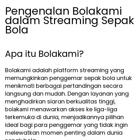
Pengenalan Bolakami
dalam Streaming Sepak
Bola
Apa itu Bolakami?
Bolakami adalah platform streaming yang
memungkinkan penggemar sepak bola untuk
menikmati berbagai pertandingan secara
langsung dan mudah. Dengan layanan yang
menghadirkan siaran berkualitas tinggi,
menawarkan akses ke liga-liga
bolakami
terkemuka di dunia, menjadikannya pilihan
ideal bagi para penggemar yang tidak ingin
melewatkan momen penting dalam dunia