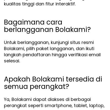
kualitas tinggi dan fitur interaktif.
Bagaimana cara
berlangganan Bolakami?
Untuk berlangganan, kunjungi situs resmi
Bolakami, pilih paket langganan, dan ikuti
langkah pendaftaran hingga verifikasi email
selesai.
Apakah Bolakami tersedia di
semua perangkat?
Ya, Bolakami dapat diakses di berbagai
perangkat seperti smartphone, tablet, laptop,