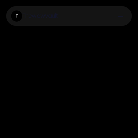
Thewowvault
T