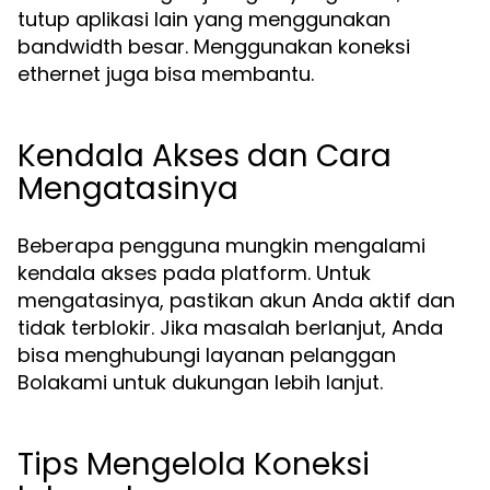
tutup aplikasi lain yang menggunakan
bandwidth besar. Menggunakan koneksi
ethernet juga bisa membantu.
Kendala Akses dan Cara
Mengatasinya
Beberapa pengguna mungkin mengalami
kendala akses pada platform. Untuk
mengatasinya, pastikan akun Anda aktif dan
tidak terblokir. Jika masalah berlanjut, Anda
bisa menghubungi layanan pelanggan
Bolakami untuk dukungan lebih lanjut.
Tips Mengelola Koneksi