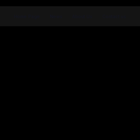
Home Page
News
About Us
Contact us