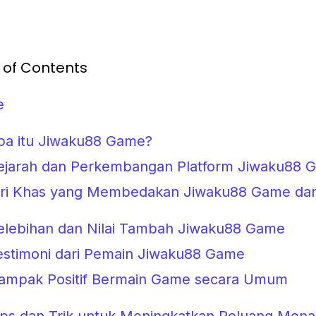
 of Contents
e
pa itu Jiwaku88 Game?
ejarah dan Perkembangan Platform Jiwaku88 
iri Khas yang Membedakan Jiwaku88 Game dar
elebihan dan Nilai Tambah Jiwaku88 Game
estimoni dari Pemain Jiwaku88 Game
ampak Positif Bermain Game secara Umum