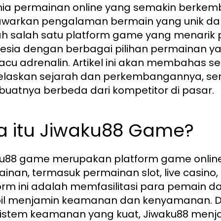
nia permainan online yang semakin berkemb
warkan pengalaman bermain yang unik da
h salah satu platform game yang menarik
esia dengan berbagai pilihan permainan 
u adrenalin. Artikel ini akan membahas se
laskan sejarah dan perkembangannya, se
atnya berbeda dari kompetitor di pasar.
a itu Jiwaku88 Game?
u88 game merupakan platform game online
inan, termasuk permainan slot, live casino,
orm ini adalah memfasilitasi para pemain 
il menjamin keamanan dan kenyamanan. De
istem keamanan yang kuat, Jiwaku88 menja