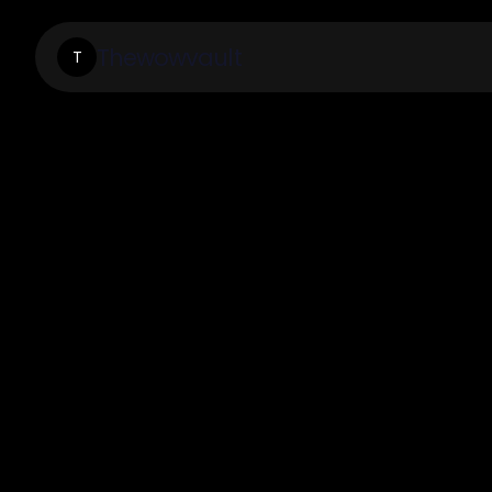
Thewowvault
T