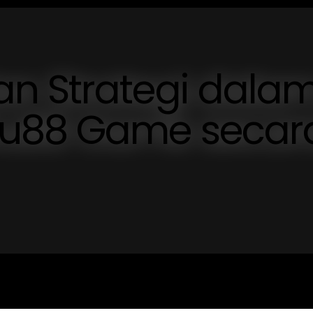
n Strategi dala
ku88 Game secar