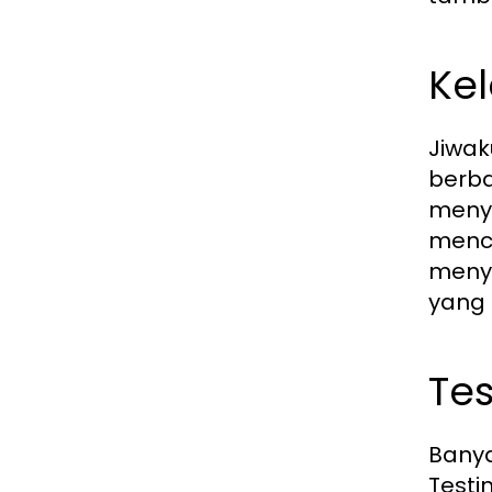
Ke
Jiwak
berba
menye
menca
menye
yang
Te
Banya
Testi