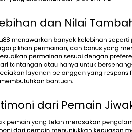
lebihan dan Nilai Tamb
u88 menawarkan banyak kelebihan seperti p
gai pilihan permainan, dan bonus yang m
suaikan permainan sesuai dengan preferen
ri tantangan atau hanya untuk bersenang-s
diakan layanan pelanggan yang responsi
 membutuhkan bantuan.
stimoni dari Pemain Jiw
k pemain yang telah merasakan pengalaman
moni dari pemain menunjukkan kepuasan m