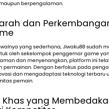
 maupun berpengalaman.
jarah dan Perkembangan
me
awalnya yang sederhana, Jiwaku88 sudah
tuk oleh sekelompok penggemar game yan
aman dan menyenangkan, platform ini tel
an permainan. Dengan berfokus pada penga
ovasi dan mengadaptasi teknologi terbaru 
itas pemain.
ri Khas yang Membedak