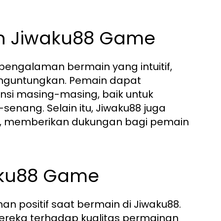
ah Jiwaku88 Game
engalaman bermain yang intuitif,
enguntungkan. Pemain dapat
si masing-masing, baik untuk
enang. Selain itu, Jiwaku88 juga
f, memberikan dukungan bagi pemain
aku88 Game
 positif saat bermain di Jiwaku88.
ereka terhadap kualitas permainan