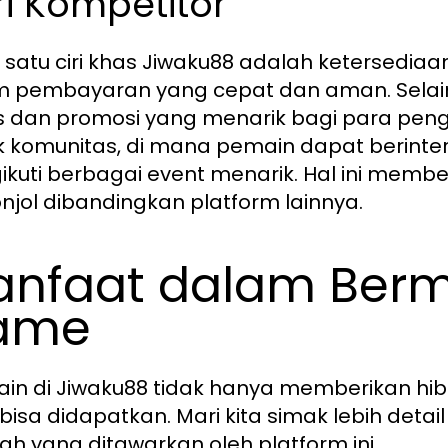
i Kompetitor
 satu ciri khas Jiwaku88 adalah ketersedia
m pembayaran yang cepat dan aman. Selain 
 dan promosi yang menarik bagi para pen
 komunitas, di mana pemain dapat berintera
kuti berbagai event menarik. Hal ini mem
jol dibandingkan platform lainnya.
nfaat dalam Berm
ame
in di Jiwaku88 tidak hanya memberikan hib
bisa didapatkan. Mari kita simak lebih detai
h yang ditawarkan oleh platform ini.