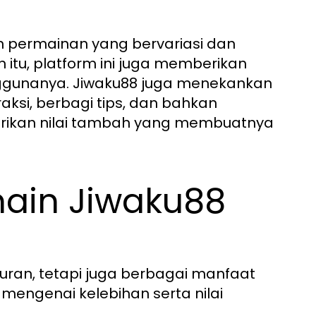
an permainan yang bervariasi dan
itu, platform ini juga memberikan
ggunanya. Jiwaku88 juga menekankan
ksi, berbagi tips, dan bahkan
berikan nilai tambah yang membuatnya
ain Jiwaku88
uran, tetapi juga berbagai manfaat
l mengenai kelebihan serta nilai