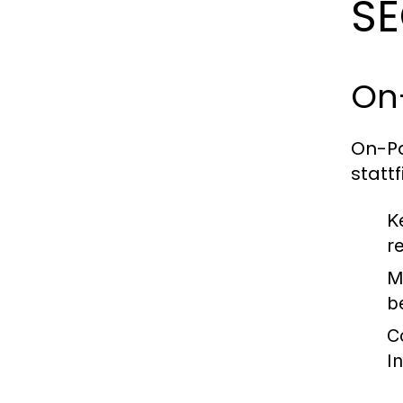
SE
On
On-Pa
statt
K
r
M
b
C
I