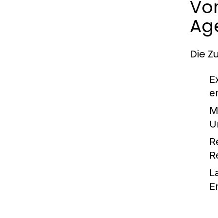
Vor
Ag
Die Z
E
e
M
U
R
R
L
E