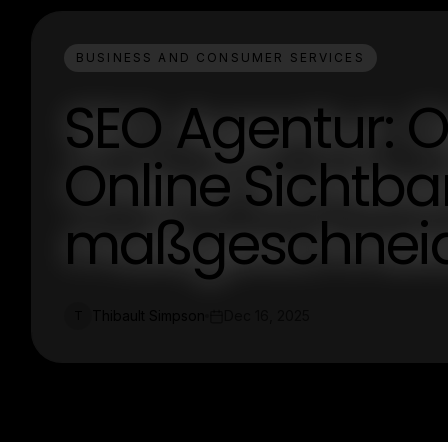
BUSINESS AND CONSUMER SERVICES
SEO Agentur: O
Online Sichtba
maßgeschneide
Thibault Simpson
Dec 16, 2025
T