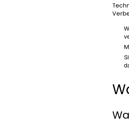
Techn
Verbe
W
v
M
S
d
Wa
Was