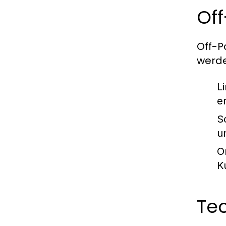
Off
Off-P
werde
L
e
S
u
O
K
Te