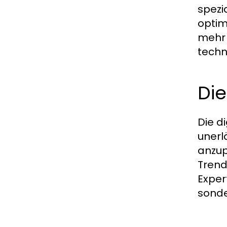
spezi
optim
mehr 
techn
Die
Die d
unerl
anzup
Trend
Exper
sonde