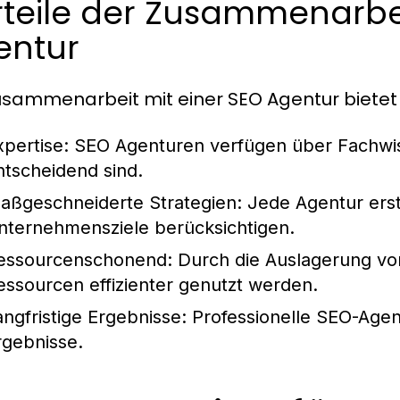
teile der Zusammenarbei
entur
usammenarbeit mit einer SEO Agentur bietet z
xpertise:
SEO Agenturen verfügen über Fachwiss
ntscheidend sind.
aßgeschneiderte Strategien:
Jede Agentur erste
nternehmensziele berücksichtigen.
essourcenschonend:
Durch die Auslagerung von
essourcen effizienter genutzt werden.
angfristige Ergebnisse:
Professionelle SEO-Agent
rgebnisse.