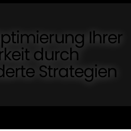
ptimierung Ihrer
rkeit durch
rte Strategien