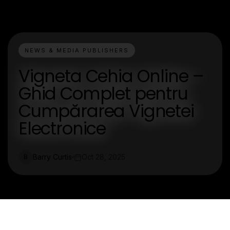
NEWS & MEDIA PUBLISHERS
Vigneta Cehia Online –
Ghid Complet pentru
Cumpărarea Vignetei
Electronice
Barry Curtis
Oct 28, 2025
B